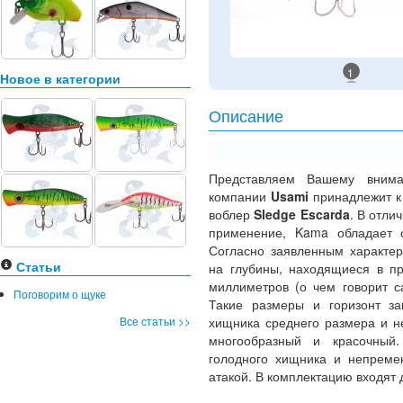
1
Новое в категории
Описание
Представляем Вашему вни
компании
Usami
принадлежит к
воблер
Sledge Escarda
. В отли
применение, Kama обладает 
Согласно заявленным характер
Статьи
на глубины, находящиеся в пр
миллиметров (о чем говорит с
Поговорим о щуке
Такие размеры и горизонт за
Все статьи >>
хищника среднего размера и н
многообразный и красочный
голодного хищника и непремен
атакой. В комплектацию входят 