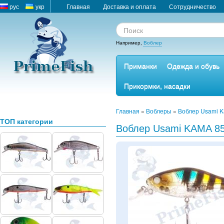
рус
укр
Главная
Доставка и оплата
Сотрудничество
Например,
Воблер
Приманки
Одежда и обувь
Прикормки, насадки
Главная
»
Воблеры
»
Воблер Usami 
ТОП категории
Воблер Usami KAMA 85