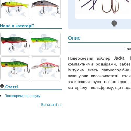
1
Нове в категорії
Опис
Тов
Поверхневий воблер Jackall 
компактними розмірами, забез
імітуюча якесь павукоподібн
виконуючи високочастотні кол
залишаючи вуса на поверхні. 
Статті
матеріалу - вольфраму, що надає
Поговоримо про щуку
Всі статті >>