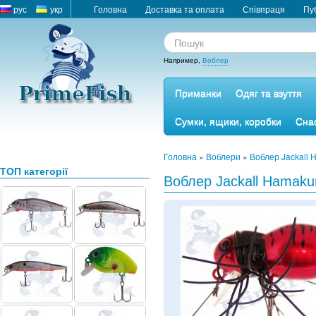
рус
укр
Головна
Доставка та оплата
Співпраця
Пу
Например,
Воблер
Приманки
Одяг та взуття
Сумки, ящики, коробки
Снас
Головна
»
Воблери
»
Воблер Jackall 
ТОП категорії
Воблер Jackall Hamakur