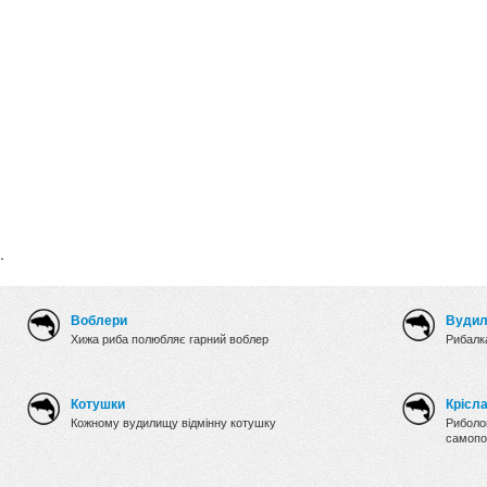
.
Воблери
Вуди
Хижа риба полюбляє гарний воблер
Рибалка
Котушки
Крісл
Кожному вудилищу відмінну котушку
Риболов
самопо