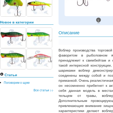
1
Новое в категории
Описание
Воблер производства торгово
фаворитом в рыболовном я
принадлежит к свимбейтам и с
такой интересной конструкции
шариками воблер демонстрир
Статьи
соединены между собой и поз
приманкой. Очень реалистична
Поговорим о щуке
он несомненно прибегнет к ак
Все статьи >>
себя данная модель в местах
тельцем от травы, воблер
Дополнительным провоциру
привлекающие внимание хищник
характеристики делают вобл