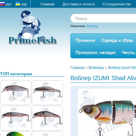
рус
укр
Главная
Доставка и оплата
Сотрудничество
Например,
Воблер
Приманки
Одежда и обувь
Прикормки, насадки
Чехлы,
Главная
»
Воблеры
»
Воблер Izumi Sh
ТОП категории
Воблер IZUMI Shad Ali