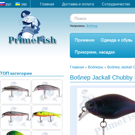
рус
укр
Главная
Доставка и оплата
Сотрудничество
Например,
Воблер
Приманки
Одежда и обувь
Прикормки, насадки
Главная
»
Воблеры
»
Воблер Jackall 
ТОП категории
Воблер Jackall Chubby 