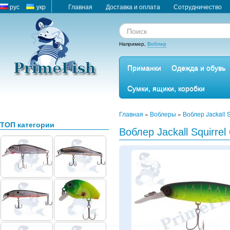
рус
укр
Главная
Доставка и оплата
Сотрудничество
Например,
Воблер
Приманки
Одежда и обувь
Сумки, ящики, коробки
Главная
»
Воблеры
»
Воблер Jackall 
ТОП категории
Воблер Jackall Squirrel