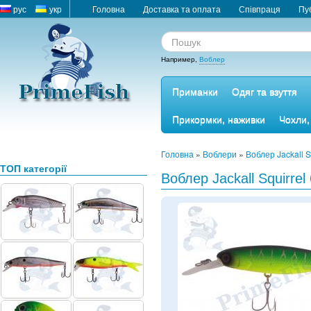
рус
укр
Головна
Доставка та оплата
Співпраця
Пу
Например,
Воблер
Приманки
Одяг та взуття
Прикормки, наживки
Чохли,
Головна
»
Воблери
»
Воблер Jackall S
ТОП категорії
Воблер Jackall Squirrel