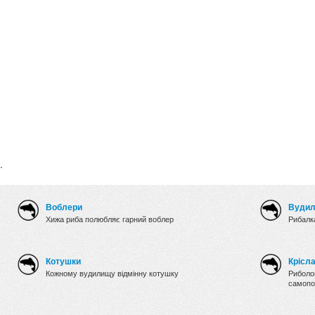
.
Воблери
Вуди
Хижа риба полюбляє гарний воблер
Рибалка
Котушки
Крісл
Кожному вудилищу відмінну котушку
Риболов
самопо